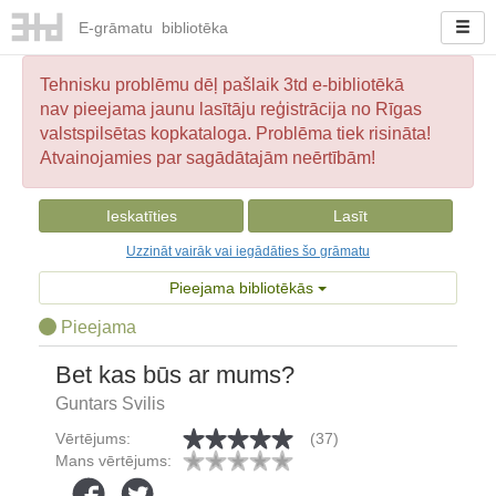
E-
grāmatu
bibliotēka
Tehnisku problēmu dēļ pašlaik 3td e-bibliotēkā
nav pieejama jaunu lasītāju reģistrācija no Rīgas
valstspilsētas kopkataloga. Problēma tiek risināta!
Atvainojamies par sagādātajām neērtībām!
Ieskatīties
Lasīt
Uzzināt vairāk vai iegādāties šo grāmatu
Pieejama bibliotēkās
Pieejama
Bet kas būs ar mums?
Guntars Svilis
Vērtējums:
(37)
Mans vērtējums: