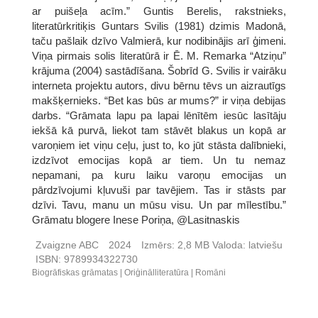
ar puišeļa acīm.” Guntis Berelis, rakstnieks,
literatūrkritiķis Guntars Svilis (1981) dzimis Madonā,
taču pašlaik dzīvo Valmierā, kur nodibinājis arī ģimeni.
Viņa pirmais solis literatūrā ir Ē. M. Remarka “Atziņu”
krājuma (2004) sastādīšana. Šobrīd G. Svilis ir vairāku
interneta projektu autors, divu bērnu tēvs un aizrautīgs
makšķernieks. “Bet kas būs ar mums?” ir viņa debijas
darbs. “Grāmata lapu pa lapai lēnītēm iesūc lasītāju
iekšā kā purvā, liekot tam stāvēt blakus un kopā ar
varoņiem iet viņu ceļu, just to, ko jūt stāsta dalībnieki,
izdzīvot emocijas kopā ar tiem. Un tu nemaz
nepamani, pa kuru laiku varoņu emocijas un
pārdzīvojumi kļuvuši par tavējiem. Tas ir stāsts par
dzīvi. Tavu, manu un mūsu visu. Un par mīlestību.”
Grāmatu blogere Inese Poriņa, @Lasitnaskis
Zvaigzne ABC
2024
Izmērs:
2,8 MB
Valoda:
latviešu
ISBN:
9789934322730
Biogrāfiskas grāmatas
Oriģinālliteratūra
Romāni