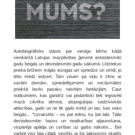
Autobiogrāfisks stāsts par vienīgo bērnu kādā
vienkāršā Latvijas mazpilsētas ģimenē astoņdesmito
gadu beigās un deviņdesmito gadu sākumā. Līdztekus
prieka brīžiem mājās iezogas arī spriedze un strīdi, jo
tētis mēdz iedzert. Tam visam pa vidu ir zēns ar
savām domām, spriedelējumiem un vecāsmātes
priekšā lasīto pasaku raisītām fantāzijām. Caur
notikumiem, kas gandrīz vai pedantiski tiek iegravēti
mazā cilvēka atmiņā, atspoguļojas sadzīviskās
attiecības, gaiši un ne tik gaiši mirkļi un tas, kas seko
beigās... “Uzrakstīts – es pat teiktu, ka ļoti labi. Tālie
deviņdesmitie: haoss un neatkarības atjaunošana,
vispārējā apātija un cerības uz gaišo nākotni… Bet
varbūt viss bija citādi, sevišķi, ja šis laikposms skatīts