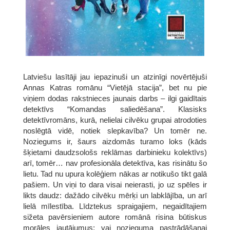
Latviešu lasītāji jau iepazinuši un atzinīgi novērtējuši
Annas Katras romānu “Vietējā stacija”, bet nu pie
viņiem dodas rakstnieces jaunais darbs – ilgi gaidītais
detektīvs “Komandas saliedēšana”. Klasisks
detektīvromāns, kurā, nelielai cilvēku grupai atrodoties
noslēgtā vidē, notiek slepkavība? Un tomēr ne.
Noziegums ir, šaurs aizdomās turamo loks (kāds
šķietami daudzsološs reklāmas darbinieku kolektīvs)
arī, tomēr… nav profesionāla detektīva, kas risinātu šo
lietu. Tad nu upura kolēģiem nākas ar notikušo tikt galā
pašiem. Un viņi to dara visai neierasti, jo uz spēles ir
likts daudz: dažādo cilvēku mērķi un labklājība, un arī
lielā mīlestība. Līdztekus spraigajiem, negaidītajiem
sižeta pavērsieniem autore romānā risina būtiskus
morāles jautājumus: vai nozieguma pastrādāšanai