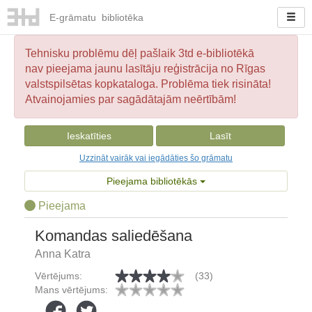
E-
grāmatu
bibliotēka
Tehnisku problēmu dēļ pašlaik 3td e-bibliotēkā
nav pieejama jaunu lasītāju reģistrācija no Rīgas
valstspilsētas kopkataloga. Problēma tiek risināta!
Atvainojamies par sagādātajām neērtībām!
Ieskatīties
Lasīt
Uzzināt vairāk vai iegādāties šo grāmatu
Pieejama bibliotēkās
Pieejama
Komandas saliedēšana
Anna Katra
Vērtējums:
(33)
Mans vērtējums: