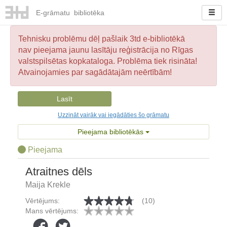
E-
grāmatu
bibliotēka
Tehnisku problēmu dēļ pašlaik 3td e-bibliotēkā
nav pieejama jaunu lasītāju reģistrācija no Rīgas
valstspilsētas kopkataloga. Problēma tiek risināta!
Atvainojamies par sagādātajām neērtībām!
Lasīt
Uzzināt vairāk vai iegādāties šo grāmatu
Pieejama bibliotēkās
Pieejama
Atraitnes dēls
Maija Krekle
Vērtējums:
(10)
Mans vērtējums: