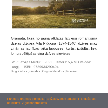
Grāmata, kurā no jauna atklātas latviešu romantisma
dzejas dižgara Viļa Plūdoņa (1874-1940) dzīves maz
zināmas jaunības laika lappuses, kurās, izrādās, lielu
lomu spēlējušas viņa dzīves sievietes.
AS “Latvijas Mediji”
2022
Izmērs:
5,4 MB
Valoda:
angļu
ISBN:
9789934290404
Biogrāfiskas grāmatas
Oriģinālliteratūra
Romāni
Par 3td E-grāmatu bibliotēku
|
Biežāk uzdotie jautājumi
|
Lietošanas
noteikumi
|
Ziņot par problēmu
|