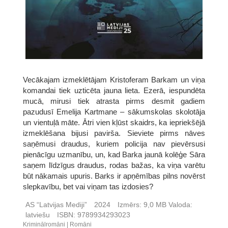
Vecākajam izmeklētājam Kristoferam Barkam un viņa
komandai tiek uzticēta jauna lieta. Ezerā, iespundēta
mucā, mirusi tiek atrasta pirms desmit gadiem
pazudusī Emelija Kartmane – sākumskolas skolotāja
un vientuļā māte. Ātri vien kļūst skaidrs, ka iepriekšējā
izmeklēšana bijusi pavirša. Sieviete pirms nāves
saņēmusi draudus, kuriem policija nav pievērsusi
pienācīgu uzmanību, un, kad Barka jaunā kolēģe Sāra
saņem līdzīgus draudus, rodas bažas, ka viņa varētu
būt nākamais upuris. Barks ir apņēmības pilns novērst
slepkavību, bet vai viņam tas izdosies?
AS “Latvijas Mediji”
2024
Izmērs:
9,0 MB
Valoda:
latviešu
ISBN:
9789934293023
Kriminālromāni
Romāni