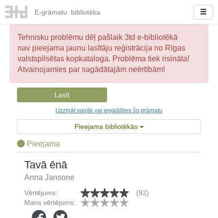
E-
grāmatu
bibliotēka
Tehnisku problēmu dēļ pašlaik 3td e-bibliotēkā
nav pieejama jaunu lasītāju reģistrācija no Rīgas
valstspilsētas kopkataloga. Problēma tiek risināta!
Atvainojamies par sagādātajām neērtībām!
Lasīt
Uzzināt vairāk vai iegādāties šo grāmatu
Pieejama bibliotēkās
Pieejama
Tavā ēnā
Anna Jansone
Vērtējums:
(92)
Mans vērtējums: