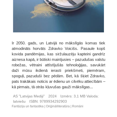
Ir 2050. gads, un Latvijā no mākslīgās komas tiek
atmodināts horvāts Zdravko Voicišs. Pasaule kopš
kovida pandēmijas, kas siržulauzēju kapteini gandrīz
aiznesa kapā, ir būtiski mainījusies – pazudušas valstu
robežas, vētraini attīstījušās tehnoloģijas, savukārt
daži mūsu ikdienā ierasti priekšmeti, piemēram,
spoguļi, pazuduši bez pēdām. Bet, kā šķiet Zdravko,
pats trakākais noticis ar ēdienu un cilvēku attiecībām –
kā pirmais, tā otrās kļuvušas gauži mākslīgas...
AS "Latvijas Mediji"
2024
Izmērs:
3,1 MB
Valoda:
latviešu
ISBN:
9789934292903
Fantāzija un fantastika
Oriģinālliteratūra
Romāni