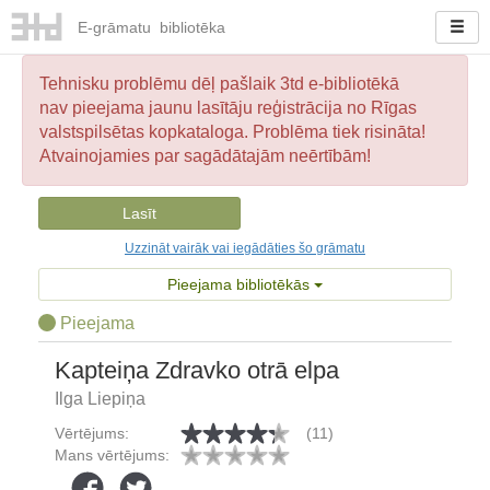
E-
grāmatu
bibliotēka
Tehnisku problēmu dēļ pašlaik 3td e-bibliotēkā
nav pieejama jaunu lasītāju reģistrācija no Rīgas
valstspilsētas kopkataloga. Problēma tiek risināta!
Atvainojamies par sagādātajām neērtībām!
Lasīt
Uzzināt vairāk vai iegādāties šo grāmatu
Pieejama bibliotēkās
Pieejama
Kapteiņa Zdravko otrā elpa
Ilga Liepiņa
Vērtējums:
(11)
Mans vērtējums: