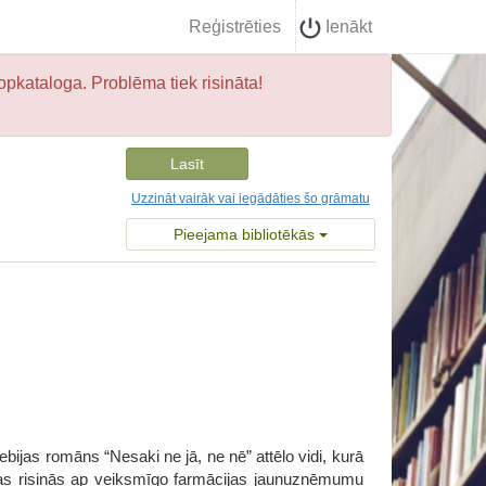
Reģistrēties
Ienākt
opkataloga. Problēma tiek risināta!
Lasīt
Uzzināt vairāk vai iegādāties šo grāmatu
Pieejama bibliotēkās
ijas romāns “Nesaki ne jā, ne nē” attēlo vidi, kurā
 kas risinās ap veiksmīgo farmācijas jaunuzņēmumu