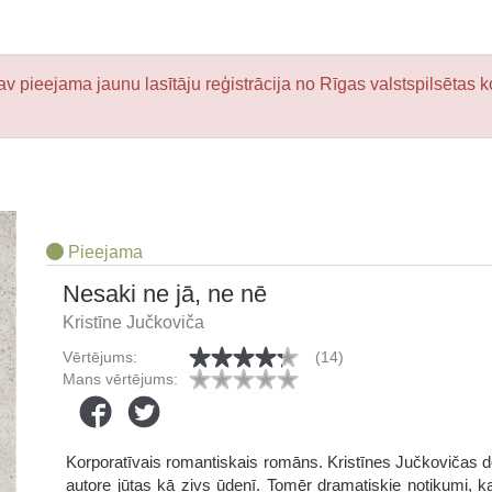
v pieejama jaunu lasītāju reģistrācija no Rīgas valstspilsētas k
Pieejama
Nesaki ne jā, ne nē
Kristīne Jučkoviča
Vērtējums:
(14)
Mans vērtējums:
Korporatīvais romantiskais romāns. Kristīnes Jučkovičas deb
autore jūtas kā zivs ūdenī. Tomēr dramatiskie notikumi,