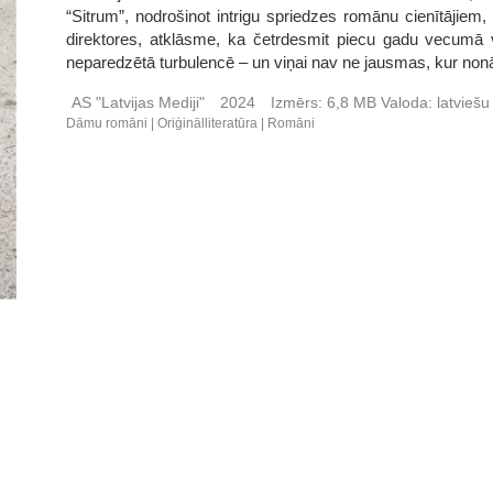
“Sitrum”, nodrošinot intrigu spriedzes romānu cienītājiem, i
direktores, atklāsme, ka četrdesmit piecu gadu vecumā 
neparedzētā turbulencē – un viņai nav ne jausmas, kur nonā
AS "Latvijas Mediji"
2024
Izmērs:
6,8 MB
Valoda:
latvieš
Dāmu romāni
Oriģinālliteratūra
Romāni