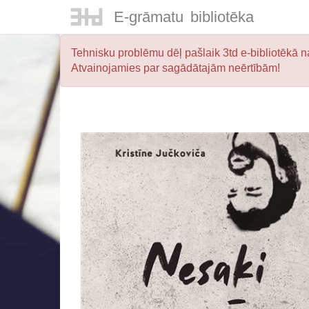
E-
grāmatu
bibliotēka
Tehnisku problēmu dēļ pašlaik 3td e-bibliotēkā na
Atvainojamies par sagādātajām neērtībām!