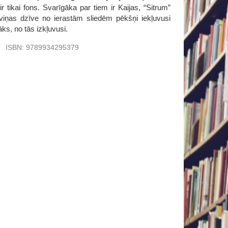
r tikai fons. Svarīgāka par tiem ir Kaijas, “Sitrum”
viņas dzīve no ierastām sliedēm pēkšņi iekļuvusi
ks, no tās izkļuvusi.
u
ISBN:
9789934295379