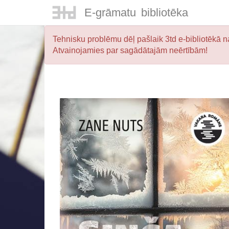
E-
grāmatu
bibliotēka
Tehnisku problēmu dēļ pašlaik 3td e-bibliotēkā na
Atvainojamies par sagādātajām neērtībām!