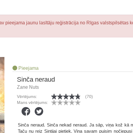
v pieejama jaunu lasītāju reģistrācija no Rīgas valstspilsētas k
Pieejama
Sinča neraud
Zane Nuts
Vērtējums:
(70)
Mans vērtējums:
Sinča neraud. Sinča nekad neraud. Ja sāp, viņa kož kā
Taču nu reiz Sintijai pietiek. Viņa savam puisim nočiepus