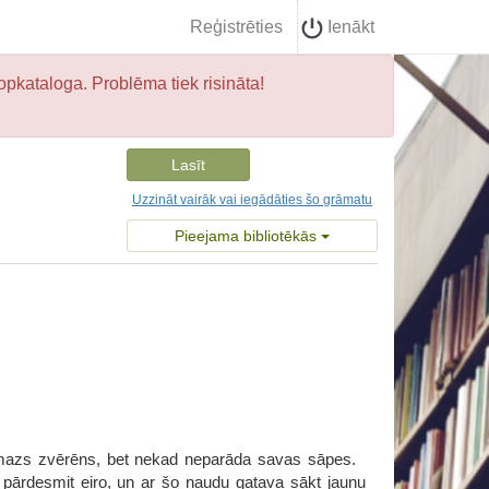
Reģistrēties
Ienākt
opkataloga. Problēma tiek risināta!
Lasīt
Uzzināt vairāk vai iegādāties šo grāmatu
Pieejama bibliotēkās
 mazs zvērēns, bet nekad neparāda savas sāpes.
i pārdesmit eiro, un ar šo naudu gatava sākt jaunu