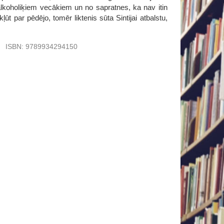
alkoholiķiem vecākiem un no sapratnes, ka nav itin
t par pēdējo, tomēr liktenis sūta Sintijai atbalstu,
u
ISBN:
9789934294150