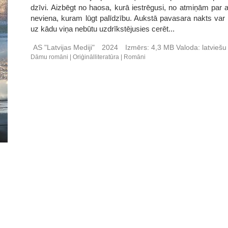
dzīvi. Aizbēgt no haosa, kurā iestrēgusi, no atmiņām par 
neviena, kuram lūgt palīdzību. Aukstā pavasara nakts var kļū
uz kādu viņa nebūtu uzdrīkstējusies cerēt...
AS "Latvijas Mediji"
2024
Izmērs:
4,3 MB
Valoda:
latvieš
Dāmu romāni
Oriģinālliteratūra
Romāni