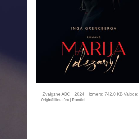
Zvaigzne ABC
2024
Izmērs:
742,0 KB
Valoda:
Oriģinālliteratūra
Romāni