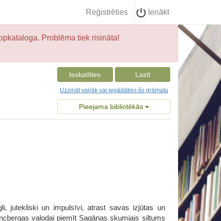
Reģistrēties
Ienākt
opkataloga. Problēma tiek risināta!
Ieskatīties
Lasīt
Uzzināt vairāk vai iegādāties šo grāmatu
Pieejama bibliotēkās
, jutekliski un impulsīvi, atrast savas izjūtas un
rencbergas valodai piemīt Sagānas skumjais siltums