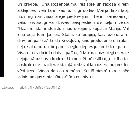
un brīvība." Una Rozenbauma, režisore un radošā direkto
atklājoties vien tam, kas uzticīgi dodas Marijai līdzi tāl
nozīmīgi nav viņas ārējie piedzīvojumi. Tie ir tikai iesaiņ
vēlu, brīvprātīgi vai dzīves piespiestiem šis ceļš ir v
"Neaizmirstami skaists ir šis ceļojums kopā ar Mariju. 
lēna deja, kam ļauties. Stāsts kā terapija, kas rezonē ar
dzīvi un patiesi." Lelde Kovaļova, kino producente un rak
ceļa sākumu un beigām, vieglu depresiju un liktenīgu iemī
Visam pa vidu ir kodols – patība, līdz kurai aizsniegties var 
ceļojumā uz savu kodolu. Un noticēt mīlestībai, jo ticība tai
apskatniece, raidieraksta @piedzivot.lappuses autore In
vēstniece. Viņas debijas romāns “Sestā sieva” uzreiz pē
izdots un guvis atzinību arī ārpus Latvijas.
latviešu
ISBN:
9789934323942