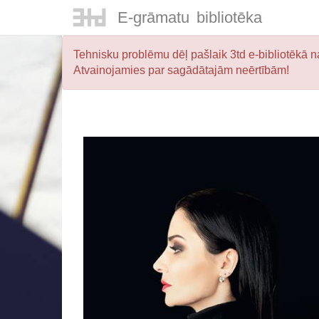
E-
grāmatu
bibliotēka
Tehnisku problēmu dēļ pašlaik 3td e-bibliotēkā na
Atvainojamies par sagādātajām neērtībām!