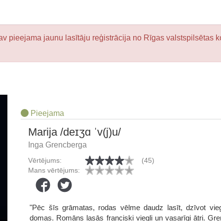
v pieejama jaunu lasītāju reģistrācija no Rīgas valstspilsētas k
Pieejama
Marija /deɪʒɑ ˈv(j)u/
Inga Grencberga
Vērtējums:
(45)
Mans vērtējums:
"Pēc šīs grāmatas, rodas vēlme daudz lasīt, dzīvot viegli
domas. Romāns lasās franciski viegli un vasarīgi ātri. G