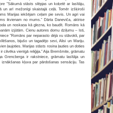
re "Sākumā stāsts slēpjas un koķetē ar lasītāju,
ajā un arī mežonīgi skaistajā ceļā. Tomēr izšķiroši
ojums Marijas iekšējam ceļam pie sevis. Un agri vai
eicams ikvienam no mums." Dārta Daneviča, aktrise
Valoda un noskaņa kā glezna, ko baudīt. Romāns kā
 manām izjūtām. Cienu autores domu dziļumu – īsti,
stniece "Romāns par neparasto déjà vu stāvokli, par
lēšanos, bijušo un tagadējo sevi, Alisi un Mariju.
vien ļaujoties. Marijas stāsts rosina ļauties un doties
 ir cilvēka vienīgā reliģija." Aija Bremšmite, grāmatu
ga Grencberga ir rakstniece, grāmatu lasītāja un
c iznākšanas kļuva par pārdošanas sensāciju. Tas