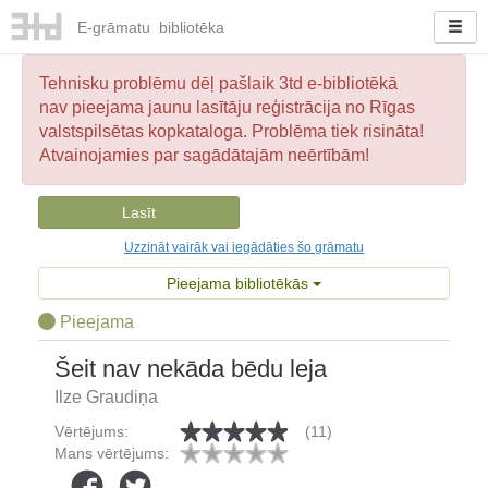
E-
grāmatu
bibliotēka
Tehnisku problēmu dēļ pašlaik 3td e-bibliotēkā
nav pieejama jaunu lasītāju reģistrācija no Rīgas
valstspilsētas kopkataloga. Problēma tiek risināta!
Atvainojamies par sagādātajām neērtībām!
Lasīt
Uzzināt vairāk vai iegādāties šo grāmatu
Pieejama bibliotēkās
Pieejama
Šeit nav nekāda bēdu leja
Ilze Graudiņa
Vērtējums:
(11)
Mans vērtējums: