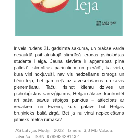
Ir vēls rudens 21. gadsimta sākumā, un praksē vārdā
nesauktā psihiatriskajā slimnīcā ierodas psiholoģijas
studente Helga. Jaunā sieviete ir apņēmības pilna
palīdzēt slimnīcas pacientiem un pierādīt, ka vieta,
kurā viņi nokļuvuši, nav vis nedzēšams zīmogs un
bēdu leja, bet gan ceļš uz atveseļošanos un sevis
pieņemšanu. Taču, risinot klientu dzīves un
psiholoģiskos sarežģījumus, Helgai nāksies konfrontēt
arī pašai savus sāpīgos punktus – attiecības ar
vecākiem un Eiženu, kurš gatavs būt Helgas
bruņinieks baltā zirgā. Bet ja nu viņai nepieciešams
jātnieks melnā rumakā?
AS Latvijas Mediji
2022
Izmērs:
3,8 MB
Valoda:
latviešu
ISBN:
9789934291432