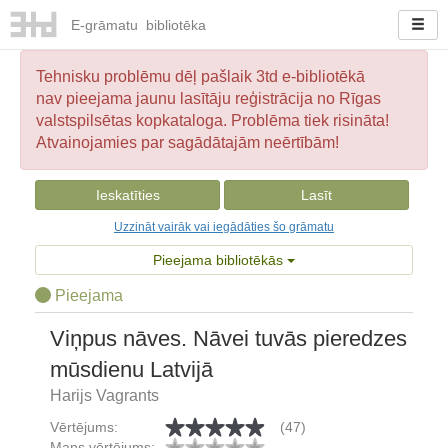
E-
grāmatu
bibliotēka
Tehnisku problēmu dēļ pašlaik 3td e-bibliotēkā
nav pieejama jaunu lasītāju reģistrācija no Rīgas
valstspilsētas kopkataloga. Problēma tiek risināta!
Atvainojamies par sagādātajām neērtībām!
Ieskatīties
Lasīt
Uzzināt vairāk vai iegādāties šo grāmatu
Pieejama bibliotēkās
Pieejama
Viņpus nāves. Nāvei tuvās pieredzes
mūsdienu Latvijā
Harijs Vagrants
Vērtējums:
(47)
Mans vērtējums: