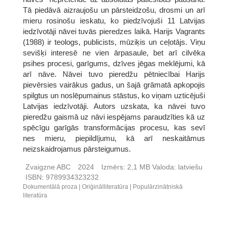
Tā piedāvā aizraujošu un pārsteidzošu, drosmi un arī
mieru rosinošu ieskatu, ko piedzīvojuši 11 Latvijas
iedzīvotāji nāvei tuvās pieredzes laikā. Harijs Vagrants
(1988) ir teologs, publicists, mūziķis un ceļotājs. Viņu
sevišķi interesē ne vien ārpasaule, bet arī cilvēka
psihes procesi, garīgums, dzīves jēgas meklējumi, kā
arī nāve. Nāvei tuvo pieredžu pētniecībai Harijs
pievērsies vairākus gadus, un šajā grāmatā apkopojis
spilgtus un noslēpumainus stāstus, ko viņam uzticējuši
Latvijas iedzīvotāji. Autors uzskata, ka nāvei tuvo
pieredžu gaismā uz nāvi iespējams paraudzīties kā uz
spēcīgu garīgās transformācijas procesu, kas sevī
nes mieru, piepildījumu, kā arī neskaitāmus
neizskaidrojamus pārsteigumus.
Zvaigzne ABC
2024
Izmērs:
2,1 MB
Valoda:
latviešu
ISBN:
9789934323232
Dokumentālā proza
Oriģinālliteratūra
Populārzinātniskā
literatūra