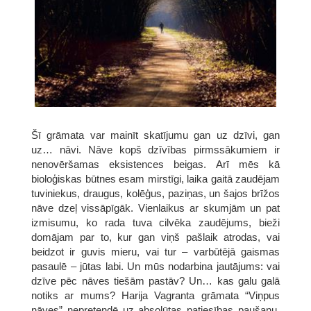
Šī grāmata var mainīt skatījumu gan uz dzīvi, gan
uz… nāvi. Nāve kopš dzīvības pirmssākumiem ir
nenovēršamas eksistences beigas. Arī mēs kā
bioloģiskas būtnes esam mirstīgi, laika gaitā zaudējam
tuviniekus, draugus, kolēģus, paziņas, un šajos brīžos
nāve dzeļ vissāpīgāk. Vienlaikus ar skumjām un pat
izmisumu, ko rada tuva cilvēka zaudējums, bieži
domājam par to, kur gan viņš pašlaik atrodas, vai
beidzot ir guvis mieru, vai tur – varbūtējā gaismas
pasaulē – jūtas labi. Un mūs nodarbina jautājums: vai
dzīve pēc nāves tiešām pastāv? Un… kas galu galā
notiks ar mums? Harija Vagranta grāmata “Viņpus
nāves” nepretendē uz absolūtas patiesības paušanu.