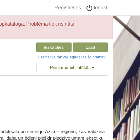
Reģistrēties
Ienākt
opkataloga. Problēma tiek risināta!
Ieskatīties
Lasīt
Uzzināt vairāk vai iegādāties šo grāmatu
Pieejama bibliotēkās
radoksālo un sirsnīgo Āziju – reģionu, kas valdzina
ūra, daba un ēdieni piešķir piedzīvojumam eksotiku,