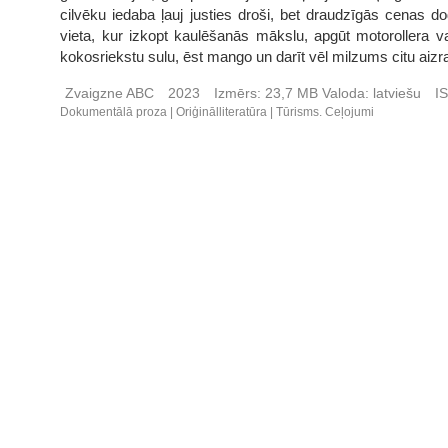
cilvēku iedaba ļauj justies droši, bet draudzīgās cenas dod
vieta, kur izkopt kaulēšanās mākslu, apgūt motorollera v
kokosriekstu sulu, ēst mango un darīt vēl milzums citu aizra
Zvaigzne ABC
2023
Izmērs:
23,7 MB
Valoda:
latviešu
I
Dokumentālā proza
Oriģinālliteratūra
Tūrisms. Ceļojumi