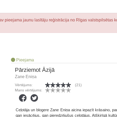
v pieejama jaunu lasītāju reģistrācija no Rīgas valstspilsētas k
Pieejama
Pārziemot Āzijā
Zane Eniņa
Vērtējums:
(21)
Mans vērtējums:
Ceļotāja un blogere Zane Eniņa aicina iepazīt krāsaino, pa
gan iesācējus, gan pieredzējušus ceļotājus. Atšķirīgā kult