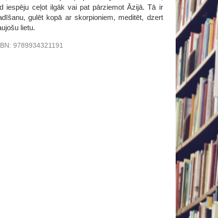
 iespēju ceļot ilgāk vai pat pārziemot Āzijā. Tā ir
adīšanu, gulēt kopā ar skorpioniem, meditēt, dzert
ujošu lietu.
SBN:
9789934321191