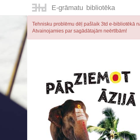
E-
grāmatu
bibliotēka
Tehnisku problēmu dēļ pašlaik 3td e-bibliotēkā na
Atvainojamies par sagādātajām neērtībām!