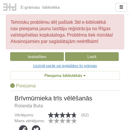
E-
grāmatu
bibliotēka
Tehnisku problēmu dēļ pašlaik 3td e-bibliotēkā
nav pieejama jaunu lasītāju reģistrācija no Rīgas
valstspilsētas kopkataloga. Problēma tiek risināta!
Atvainojamies par sagādātajām neērtībām!
Ieskatīties
Lasīt
Uzzināt vairāk vai iegādāties šo grāmatu
Pieejama bibliotēkās
Pieejama
Brīvmūrnieka trīs vēlēšanās
Rolanda Bula
Vērtējums:
(62)
Mans vērtējums: