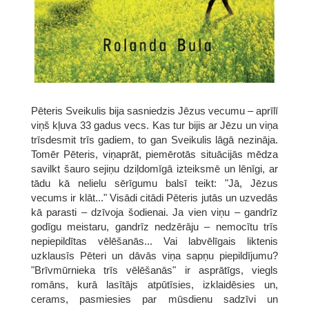
Pēteris Sveikulis bija sasniedzis Jēzus vecumu – aprīlī
viņš kļuva 33 gadus vecs. Kas tur bijis ar Jēzu un viņa
trīsdesmit trīs gadiem, to gan Sveikulis lāgā nezināja.
Tomēr Pēteris, viņaprāt, piemērotās situācijās mēdza
savilkt šauro sejiņu dziļdomīgā izteiksmē un lēnīgi, ar
tādu kā nelielu sērīgumu balsī teikt: "Jā, Jēzus
vecums ir klāt..." Visādi citādi Pēteris jutās un uzvedās
kā parasti – dzīvoja šodienai. Ja vien viņu – gandrīz
godīgu meistaru, gandrīz nedzērāju – nemocītu trīs
nepiepildītas vēlēšanās... Vai labvēlīgais liktenis
uzklausīs Pēteri un dāvās viņa sapņu piepildījumu?
"Brīvmūrnieka trīs vēlēšanās" ir asprātīgs, viegls
romāns, kurā lasītājs atpūtīsies, izklaidēsies un,
cerams, pasmiesies par mūsdienu sadzīvi un