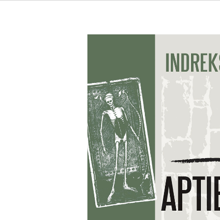
Aptiekārs Melhiors un bendes meita