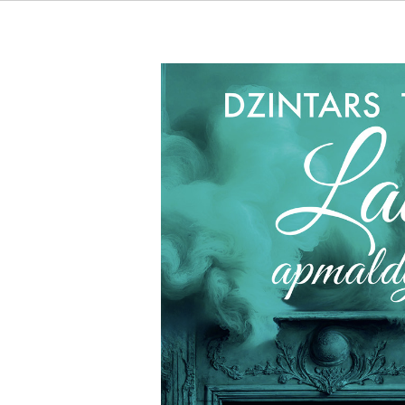
Laikā apmaldījušies stāsti