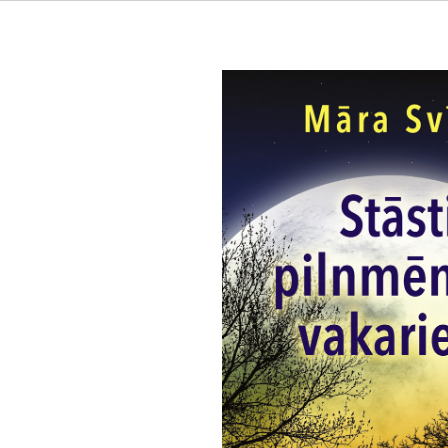
Stāsti pilnmēness vakariem